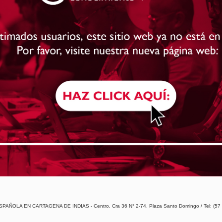
A EN CARTAGENA DE INDIAS - Centro, Cra 36 N° 2-74, Plaza Santo Domingo / Tel: (57 