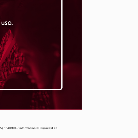
5) 6640904 /
informacionCTG@aecid.es