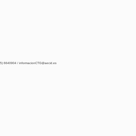
5) 6640904 /
informacionCTG@aecid.es