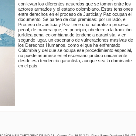
conllevan los diferentes acuerdos que se toman entre los
actores armados y el estado colombiano. Estas tensiones
entre derechos en el proceso de Justicia y Paz ocupan el
documento. Se parten de dos premisas: por un lado, el
Proceso de Justicia y Paz tiene una naturaleza procesal
penal, de manera que, en principio, obedece a la tradición
jurídica penal colombiana de tendencia garantista; y en
segundo lugar, un escenario de vulneraciones masivas de
los Derechos Humanos, como el que ha enfrentado
Colombia y del que se ocupa ese procedimiento especial,
no puede asumirse en el escenario jurídico únicamente
desde esa tendencia garantista, aunque sea la dominante
en el país.
A EN CARTAGENA DE INDIAS - Centro, Cra 36 N° 2-74, Plaza Santo Domingo / Tel: (57 